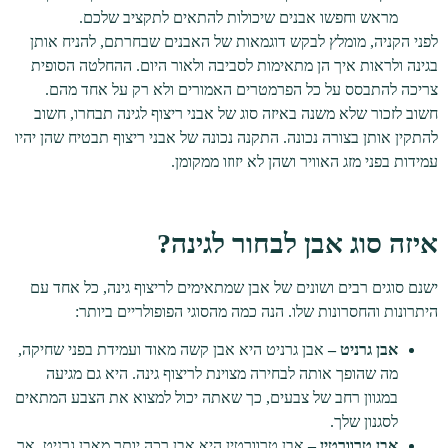
מראש וחפשו אבנים שיכולות להתאים לתקציב שלכם.
לפני הקניה, מומלץ לבקש דוגמאות של האבנים שבחרתם, להניח אותן
בגינה ולראות איך הן מתאימות לסביבה ולאור היום. ההחלטה הסופית
צריכה להתבסס על כל הפרמטרים האמורים ולא רק על אחד מהם.
חשוב לזכור שלא משנה באיזה סוג של אבני ריצוף לגינה תבחרו, חשוב
להתקין אותן בצורה נכונה. התקנה נכונה של אבני ריצוף תבטיח שהן יהיו
עמידות בפני מזג האוויר ושהן לא יזוזו ממקומן.
איזה סוג אבן לבחור לגינה?
ישנם סוגים רבים ושונים של אבן שמתאימים לריצוף גינה, כל אחד עם
היתרונות והחסרונות שלו. הנה כמה מהסוגי הפופולריים ביותר:
אבן גרניט –
אבן גרניט היא אבן קשה מאוד ועמידת בפני שחיקה,
מה שהופך אותה לבחירה מצוינת לריצוף גינה. היא גם מגיעה
במגוון רחב של צבעים, כך שאתה יכול למצוא את הצבע המתאים
לסגנון שלך.
אבן טרוורטין –
אבן טרוורטין היא אבן רכה יותר מאבן גרניט, אך