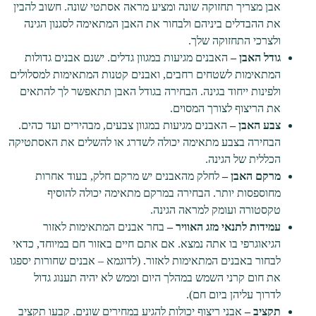
אבן מצריך תחזוקה שונה ומציע מראה אסתטי שונה. חשוב להבין
את ההבדלים ביניהם ולבחור את האבן המתאימה לסגנון הגינה
ולצרכי התחזוקה שלך.
גודל האבן –
האבנים מגיעות במגוון גדלים. ישנם אבנים גדולות
המתאימות לשטחים רחבים, ואבנים קטנות המתאימות למסלולים
ולפינות ייחוד בגינה. הבחירה בגודל האבן תתאפשר לך להתאים
את הריצוף לצורך המסוים.
צבע האבן –
האבנים מגיעות במגוון צבעים, מבהירים ועד כהים.
הבחירה בצבע מתאימה יכולה לשדרג או להשלים את האסתטיקה
הכללית של הגינה.
מרקם האבן –
לחלק מהאבנים יש מרקם חלק, בעוד אחרות
מחוספסות יותר. הבחירה במרקם מתאימה יכולה להוסיף
טקסטורה ועומק למראה הגינה.
עמידות לתנאי מזג האוויר –
בחר אבנים המתאימות לאזור
הגיאוגרפי בו אתה נמצא. אם אתם חיים באזור חם במיוחד, כדאי
לבחור באבנים המתאימות לאזור. (לדוגמא – אבנים שחורות יספגו
את חום קרני השמש במהלך היום וממש לא יהיה תענוג גדול
לדרוך עליהן ביום חם).
תקציב –
אבני ריצוף יכולות להגיע במחירים שונים. קבעו תקציב