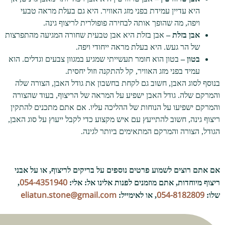
היא עדיין עמידת בפני מזג האוויר. היא גם בעלת מראה טבעי
ויפה, מה שהופך אותה לבחירה פופולרית לריצוף גינה.
אבן בזלת –
אבן בזלת היא אבן טבעית שחורה המגיעה מהתפרצות
של הר געש. היא בעלת מראה ייחודי ויפה.
בטון –
בטון הוא חומר תעשייתי שמגיע במגוון צבעים וגדלים. הוא
עמיד בפני מזג האוויר, קל להתקנה וזול יחסית.
בנוסף לסוג האבן, חשוב גם לקחת בחשבון את גודל האבן, הצורה שלה
והמרקם שלה. גודל האבן ישפיע על המראה של הריצוף, בעוד שהצורה
והמרקם ישפיעו על הנוחות של ההליכה עליו. אם אתם מתכנים להתקין
ריצוף גינה, חשוב להתייעץ עם איש מקצוע כדי לקבל ייעוץ על סוג האבן,
הגודל, הצורה והמרקם המתאימים ביותר לגינה.
אם אתם רוצים לשמוע פרטים נוספים על בריקים לריצוף, או על אבני
054-4351940
ריצוף מיוחדות, אתם מוזמנים לפנות אלינו אל: אלי:
,
eliatun.stone@gmail.com
054-8182809
שלו:
, או לאימייל: