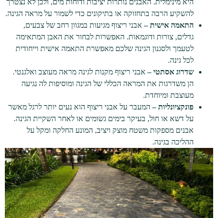
היא מינימלית. האבנים נותרות יציבות ודוחות מים, ולכן לא נצטרך
להשקיע הרבה בתחזוקה או בתיקונים כדי לשמור על מראה הגינה.
התאמה אישית –
אבני ריצוף מגיעות במגוון רחב של צבעים,
גדלים, צורות ודוגמאות. האפשרות לבחור את האבן המתאימה
לטעמך ולסגנון הגינה שלכם מאפשרת התאמה אישית וייחודית
לכל גינה.
שדרוג אסתטי –
אבני ריצוף מקנות לגינה מראה מעוצב ואלגנטי.
הן משדרגות את המראה הכללי של הגינה ומוסיפות לה נגיעה
מעוצבת ומיוחדת.
פונקציונליות –
המעבר על אבני ריצוף הוא נעים יותר לרגל מאשר
על דשא או חול, בעיקר בימים גשומים או לאחר השקיית הגינה.
אבנים מספקות משטח מוצק ויציב, המונע החלקה ומקל על
ההליכה בגינה.