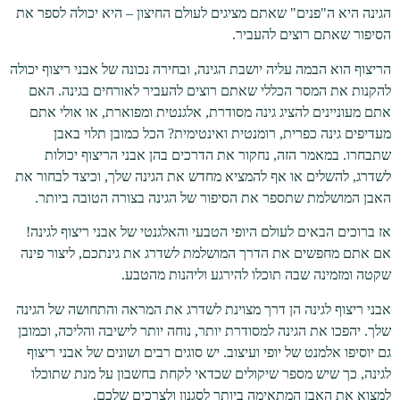
הגינה היא ה"פנים" שאתם מציגים לעולם החיצון – היא יכולה לספר את
הסיפור שאתם רוצים להעביר.
הריצוף הוא הבמה עליה יושבת הגינה, ובחירה נכונה של אבני ריצוף יכולה
להקנות את המסר הכללי שאתם רוצים להעביר לאורחים בגינה. האם
אתם מעוניינים להציג גינה מסודרת, אלגנטית ומפוארת, או אולי אתם
מעדיפים גינה כפרית, רומנטית ואינטימית? הכל כמובן תלוי באבן
שתבחרו. במאמר הזה, נחקור את הדרכים בהן אבני הריצוף יכולות
לשדרג, להשלים או אף להמציא מחדש את הגינה שלך, וכיצד לבחור את
האבן המושלמת שתספר את הסיפור של הגינה בצורה הטובה ביותר.
אז ברוכים הבאים לעולם היופי הטבעי והאלגנטי של אבני ריצוף לגינה!
אם אתם מחפשים את הדרך המושלמת לשדרג את גינתכם, ליצור פינה
שקטה ומזמינה שבה תוכלו להירגע וליהנות מהטבע.
אבני ריצוף לגינה הן דרך מצוינת לשדרג את המראה והתחושה של הגינה
שלך. יהפכו את הגינה למסודרת יותר, נוחה יותר לישיבה והליכה, וכמובן
גם יוסיפו אלמנט של יופי ועיצוב. יש סוגים רבים ושונים של אבני ריצוף
לגינה, כך שיש מספר שיקולים שכדאי לקחת בחשבון על מנת שתוכלו
למצוא את האבן המתאימה ביותר לסגנון ולצרכים שלכם.